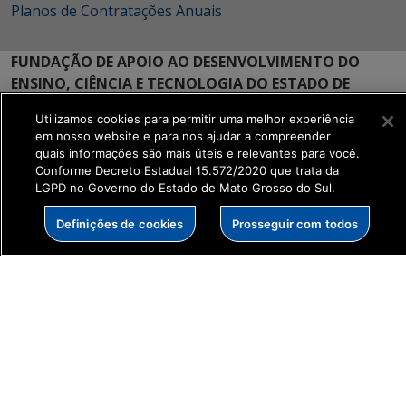
Planos de Contratações Anuais
FUNDAÇÃO DE APOIO AO DESENVOLVIMENTO DO
ENSINO, CIÊNCIA E TECNOLOGIA DO ESTADO DE
MATO GROSSO DO SUL
Utilizamos cookies para permitir uma melhor experiência
em nosso website e para nos ajudar a compreender
Rua Sete de Setembro 1606
quais informações são mais úteis e relevantes para você.
Centro - Campo Grande | MS
Conforme Decreto Estadual 15.572/2020 que trata da
CEP: 79002-130
LGPD no Governo do Estado de Mato Grosso do Sul.
MAPA
Definições de cookies
Prosseguir com todos
SETDIG | Secretaria-
Executiva de
Transformação Digital