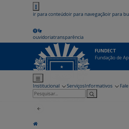
ir para conteúdo
ir para navegação
ir para b
ouvidoria
transparência
FUNDECT
Fundação de Ap
Institucional
Serviços
Informativos
Fal
Pesquisar
por: