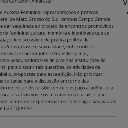
V
rres Cantadori Amatuzzi •
 e Autoria Feminina: representações e práticas
ederal de Mato Grosso do Sul, campus Campo Grande,
nde dar sequência ao projeto de encontros promovidos
oria feminina: cultura, memória e identidade que se
paço de discussão e de prática política de
a/etnia, classe e sexualidade, entre outros
rias. De caráter inter e transdisciplinar,
vem pesquisadoras/es de diversas instituições do
ins, para discutir tais questões. As atividades de
néis, propostas para esta edição, irão priorizar,
as voltadas para a discussão em torno das
ém de incluir discussões entre o espaço acadêmico, a
atura, os ativismos e os movimentos sociais, o que
as diferentes experiências na construção das pautas
de LGBTQIAPN+.