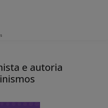
os
nista e autoria
minismos