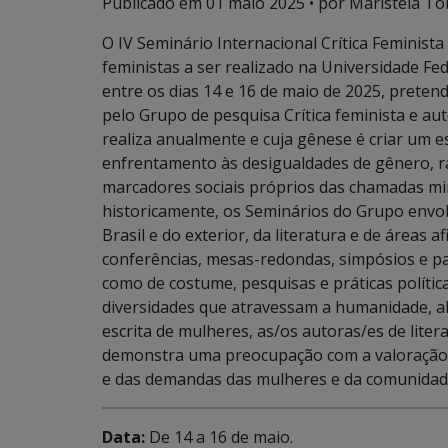
Publicado em
01 maio 2025
• por Maristela To
O IV Seminário Internacional Crítica Feminista
feministas a ser realizado na Universidade F
entre os dias 14 e 16 de maio de 2025, prete
pelo Grupo de pesquisa Crítica feminista e aut
realiza anualmente e cuja gênese é criar um es
enfrentamento às desigualdades de gênero, raç
marcadores sociais próprios das chamadas mino
historicamente, os Seminários do Grupo envol
Brasil e do exterior, da literatura e de áreas af
conferências, mesas-redondas, simpósios e pai
como de costume, pesquisas e práticas polític
diversidades que atravessam a humanidade, al
escrita de mulheres, as/os autoras/es de liter
demonstra uma preocupação com a valoração d
e das demandas das mulheres e da comunida
Data:
De 14 a 16 de maio.