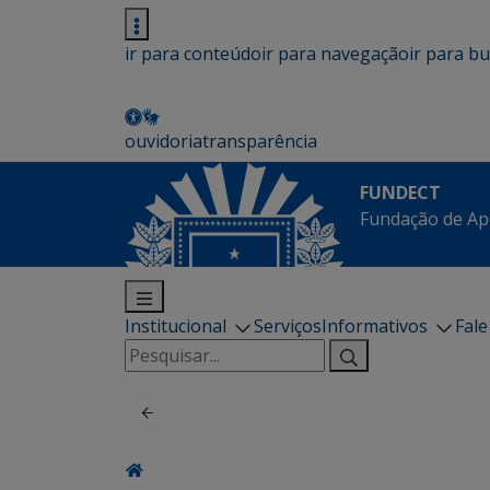
ir para conteúdo
ir para navegação
ir para b
ouvidoria
transparência
FUNDECT
Fundação de Ap
Institucional
Serviços
Informativos
Fal
Pesquisar
por: