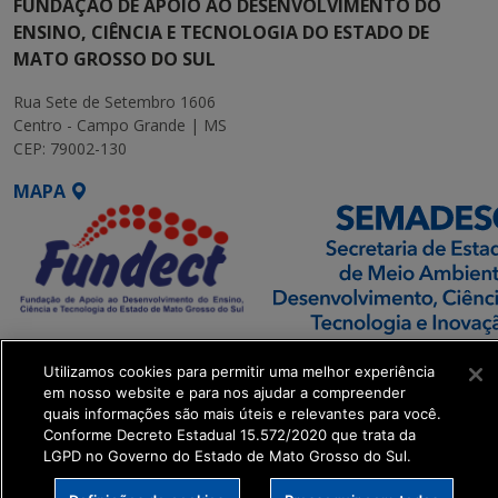
FUNDAÇÃO DE APOIO AO DESENVOLVIMENTO DO
ENSINO, CIÊNCIA E TECNOLOGIA DO ESTADO DE
MATO GROSSO DO SUL
Rua Sete de Setembro 1606
Centro - Campo Grande | MS
CEP: 79002-130
MAPA
SETDIG | Secretaria-
Utilizamos cookies para permitir uma melhor experiência
Executiva de
em nosso website e para nos ajudar a compreender
Transformação Digital
quais informações são mais úteis e relevantes para você.
Conforme Decreto Estadual 15.572/2020 que trata da
LGPD no Governo do Estado de Mato Grosso do Sul.
get_footer();