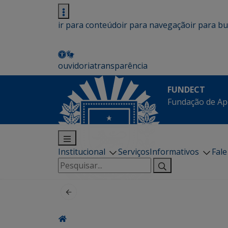
ir para conteúdo
ir para navegação
ir para b
ouvidoria
transparência
FUNDECT
Fundação de Ap
Institucional
Serviços
Informativos
Fal
Pesquisar
por: