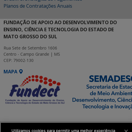
Planos de Contratações Anuais
FUNDAÇÃO DE APOIO AO DESENVOLVIMENTO DO
ENSINO, CIÊNCIA E TECNOLOGIA DO ESTADO DE
MATO GROSSO DO SUL
Rua Sete de Setembro 1606
Centro - Campo Grande | MS
CEP: 79002-130
MAPA
SETDIG | Secretaria-
Executiva de
Transformação Digital
Utilizamos cookies para permitir uma melhor experiência