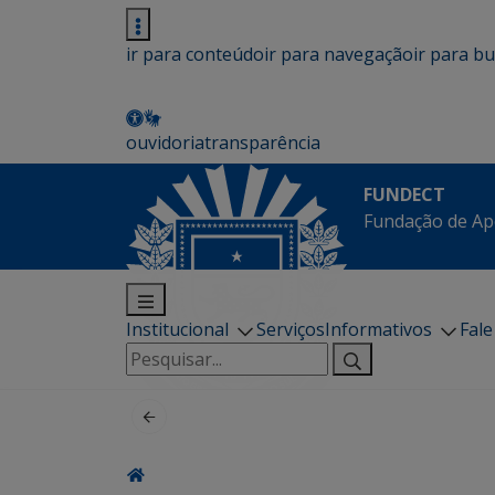
ir para conteúdo
ir para navegação
ir para b
ouvidoria
transparência
FUNDECT
Fundação de Ap
Institucional
Serviços
Informativos
Fal
Pesquisar
por: